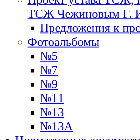
ТСЖ Чежиновым Г. 
Предложения к про
Фотоальбомы
№5
№7
№9
№11
№13
№13А