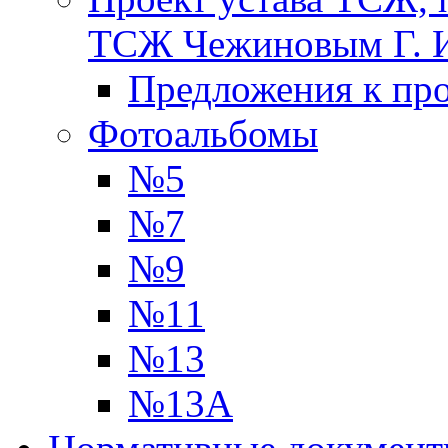
ТСЖ Чежиновым Г. 
Предложения к про
Фотоальбомы
№5
№7
№9
№11
№13
№13А