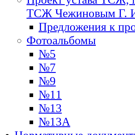
ТСЖ Чежиновым Г. 
Предложения к про
Фотоальбомы
№5
№7
№9
№11
№13
№13А