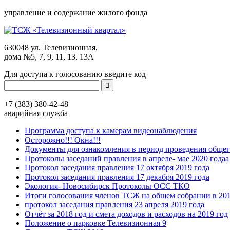
управление и содержание жилого фонда
630048 ул. Телевизионная,
дома №5, 7, 9, 11, 13, 13А
Для доступа к голосованию введите код
+7 (383)
380-42-48
аварийная служба
Программа доступа к камерам видеонаблюдения
Осторожно!!! Окна!!!
Документы для ознакомления в период проведения общег
Протоколы заседаний правления в апреле- мае 2020 годаа
Протокол заседания правления 17 октября 2019 года
Протокол заседания правления 17 декабря 2019 года
Экология- Новосибирск Протоколы ОСС ТКО
Итоги голосования членов ТСЖ на общем собрании в 201
протокол заседания правления 23 апреля 2019 года
Отчёт за 2018 год и смета доходов и расходов на 2019 год
Положение о парковке Телевизионная 9