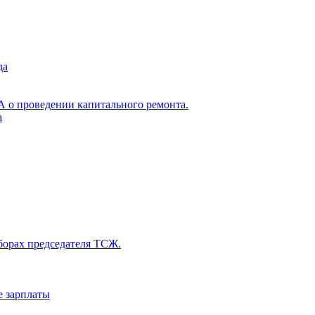
да
А о проведении капитального ремонта.
а
ыборах председателя ТСЖ.
е зарплаты