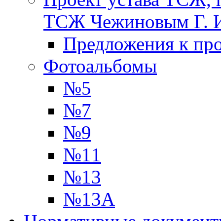
ТСЖ Чежиновым Г. 
Предложения к про
Фотоальбомы
№5
№7
№9
№11
№13
№13А