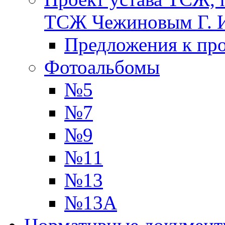
ТСЖ Чежиновым Г. 
Предложения к про
Фотоальбомы
№5
№7
№9
№11
№13
№13А