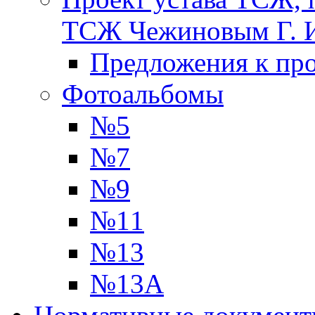
ТСЖ Чежиновым Г. 
Предложения к про
Фотоальбомы
№5
№7
№9
№11
№13
№13А