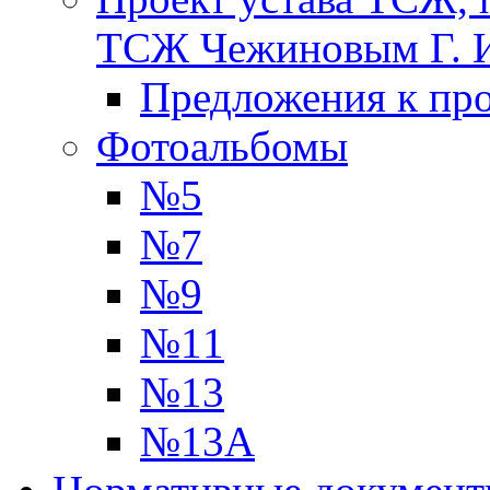
ТСЖ Чежиновым Г. 
Предложения к про
Фотоальбомы
№5
№7
№9
№11
№13
№13А