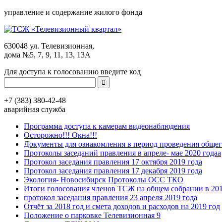
управление и содержание жилого фонда
630048 ул. Телевизионная,
дома №5, 7, 9, 11, 13, 13А
Для доступа к голосованию введите код
+7 (383)
380-42-48
аварийная служба
Программа доступа к камерам видеонаблюдения
Осторожно!!! Окна!!!
Документы для ознакомления в период проведения общег
Протоколы заседаний правления в апреле- мае 2020 годаа
Протокол заседания правления 17 октября 2019 года
Протокол заседания правления 17 декабря 2019 года
Экология- Новосибирск Протоколы ОСС ТКО
Итоги голосования членов ТСЖ на общем собрании в 201
протокол заседания правления 23 апреля 2019 года
Отчёт за 2018 год и смета доходов и расходов на 2019 год
Положение о парковке Телевизионная 9