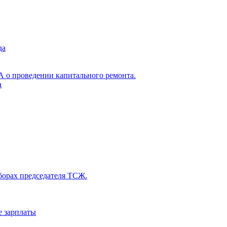
да
А о проведении капитального ремонта.
а
ыборах председателя ТСЖ.
е зарплаты