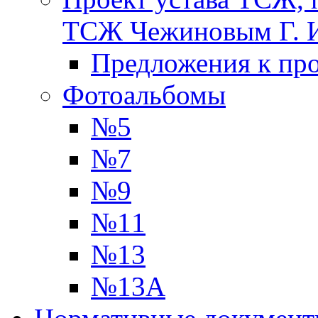
ТСЖ Чежиновым Г. 
Предложения к про
Фотоальбомы
№5
№7
№9
№11
№13
№13А