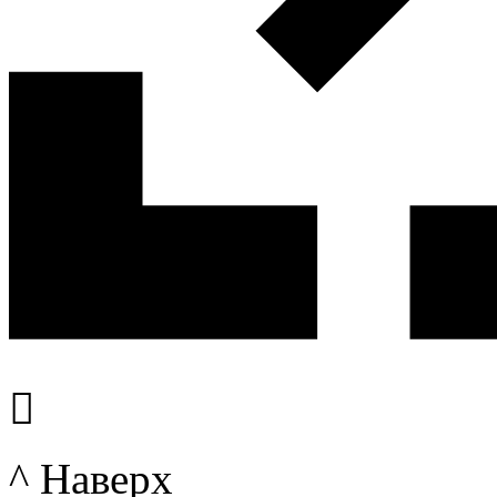

^ Наверх