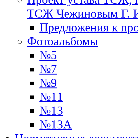
ТСЖ Чежиновым Г. 
Предложения к про
Фотоальбомы
№5
№7
№9
№11
№13
№13А